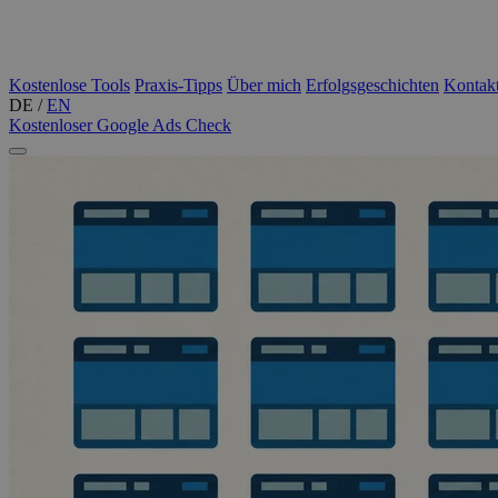
Kostenlose Tools
Praxis-Tipps
Über mich
Erfolgsgeschichten
Kontak
DE
/
EN
Kostenloser Google Ads Check