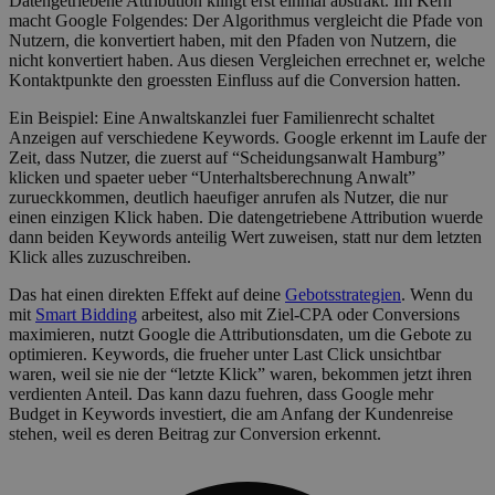
Datengetriebene Attribution klingt erst einmal abstrakt. Im Kern
macht Google Folgendes: Der Algorithmus vergleicht die Pfade von
Nutzern, die konvertiert haben, mit den Pfaden von Nutzern, die
nicht konvertiert haben. Aus diesen Vergleichen errechnet er, welche
Kontaktpunkte den groessten Einfluss auf die Conversion hatten.
Ein Beispiel: Eine Anwaltskanzlei fuer Familienrecht schaltet
Anzeigen auf verschiedene Keywords. Google erkennt im Laufe der
Zeit, dass Nutzer, die zuerst auf “Scheidungsanwalt Hamburg”
klicken und spaeter ueber “Unterhaltsberechnung Anwalt”
zurueckkommen, deutlich haeufiger anrufen als Nutzer, die nur
einen einzigen Klick haben. Die datengetriebene Attribution wuerde
dann beiden Keywords anteilig Wert zuweisen, statt nur dem letzten
Klick alles zuzuschreiben.
Das hat einen direkten Effekt auf deine
Gebotsstrategien
. Wenn du
mit
Smart Bidding
arbeitest, also mit Ziel-CPA oder Conversions
maximieren, nutzt Google die Attributionsdaten, um die Gebote zu
optimieren. Keywords, die frueher unter Last Click unsichtbar
waren, weil sie nie der “letzte Klick” waren, bekommen jetzt ihren
verdienten Anteil. Das kann dazu fuehren, dass Google mehr
Budget in Keywords investiert, die am Anfang der Kundenreise
stehen, weil es deren Beitrag zur Conversion erkennt.