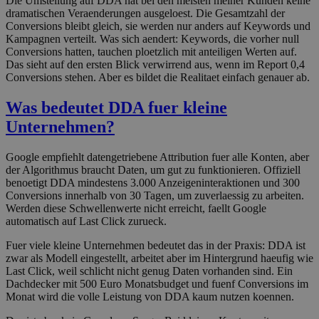
Die Umstellung auf DDA hat bei den meisten meiner Kunden keine
dramatischen Veraenderungen ausgeloest. Die Gesamtzahl der
Conversions bleibt gleich, sie werden nur anders auf Keywords und
Kampagnen verteilt. Was sich aendert: Keywords, die vorher null
Conversions hatten, tauchen ploetzlich mit anteiligen Werten auf.
Das sieht auf den ersten Blick verwirrend aus, wenn im Report 0,4
Conversions stehen. Aber es bildet die Realitaet einfach genauer ab.
Was bedeutet DDA fuer kleine
Unternehmen?
Google empfiehlt datengetriebene Attribution fuer alle Konten, aber
der Algorithmus braucht Daten, um gut zu funktionieren. Offiziell
benoetigt DDA mindestens 3.000 Anzeigeninteraktionen und 300
Conversions innerhalb von 30 Tagen, um zuverlaessig zu arbeiten.
Werden diese Schwellenwerte nicht erreicht, faellt Google
automatisch auf Last Click zurueck.
Fuer viele kleine Unternehmen bedeutet das in der Praxis: DDA ist
zwar als Modell eingestellt, arbeitet aber im Hintergrund haeufig wie
Last Click, weil schlicht nicht genug Daten vorhanden sind. Ein
Dachdecker mit 500 Euro Monatsbudget und fuenf Conversions im
Monat wird die volle Leistung von DDA kaum nutzen koennen.