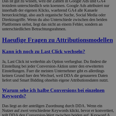
Das ist gut zu wissen, weil die Zahlen in Google Ads und GA4
trotzdem unterschiedlich sein koennen. Google Ads attribuiert nur
innerhalb der eigenen Klicks, waehrend GA4 alle Kanaele
beruecksichtigt, also auch organische Suche, Social Media oder
Direktzugriffe. Wenn du also Unterschiede zwischen den beiden
Plattformen siehst, liegt das nicht an einem Fehler, sondern an
unterschiedlichen Betrachtungsrahmen.
Haeufige Fragen zu Attributionsmodellen
Kann ich noch zu Last Click wechseln?
Ja, Last Click ist weiterhin als Option verfuegbar. Du findest die
Einstellung bei jeder Conversion-Aktion unter den erweiterten
Einstellungen. Fuer die meisten Unternehmer gibt es allerdings
keinen Grund fuer den Wechsel, weil DDA die genaueren Daten
liefert und Smart Bidding ohnehin eigene Attributionsdaten nutzt.
Warum sehe ich halbe Conversions bei einzelnen
Keywords?
Das liegt an der anteiligen Zuordnung durch DDA. Wenn ein
Nutzer auf zwei verschiedene Keywords klickt, bevor er konvertiert,
teilt DDA den Conversion-Wert zwischen beiden auf. Keyword A