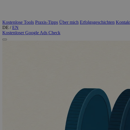
Kostenlose Tools
Praxis-Tipps
Über mich
Erfolgsgeschichten
Kontak
DE
/
EN
Kostenloser Google Ads Check