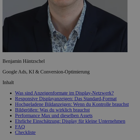
Benjamin Häntzschel
Google Ads, KI & Conversion-Optimierung
Inhalt
Was sind Anzeigenformate im Display-Netzwerk?
Responsive Displayanzeigen: Das Standard-Format
Hochgeladene Bildanzeigen: Wenn du Kontrolle brauchst
Bildgrößen: Was du wirklich brauchst
Performance Max und dieselben Assets
Ehrliche Einschätzung: Display für kleine Unternehmen
FAQ
Checkliste