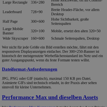
Hohe Reichweite, oft im Content-
Large Rectangle
336×280
Bereich
Breite Header-Fläche, vor allem
Leaderboard
728×90
Desktop
Hohe Sichtbarkeit, große
Half Page
300×600
Seitenspalten
Large Mobile
320×100
Mobile, ersetzt den alten 320×50
Banner
Wide Skyscraper
160×600
Schmale Seitenspalten, Desktop
Wer nicht für jede Größe ein Bild erstellen möchte, fährt mit den
responsiven Displayanzeigen einfacher. Der 300×250-Banner ist
historisch der meistgenutzte Werbeflächenstandard im Netz und ein
guter Ausgangspunkt, wenn du feste Formate testen willst.
Dateiformat-Anforderungen
JPG, PNG oder GIF (statisch), maximal 150 KB pro Datei.
Animierte GIFs sind technisch erlaubt, in der Praxis aber selten
sinnvoll für kleine Unternehmen.
Performance Max und dieselben Assets