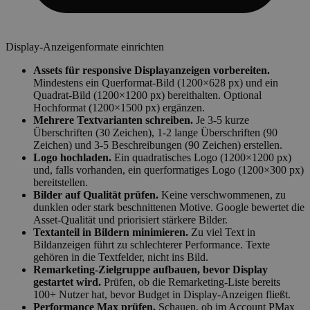
Display-Anzeigenformate einrichten
Assets für responsive Displayanzeigen vorbereiten.
Mindestens ein Querformat-Bild (1200×628 px) und ein
Quadrat-Bild (1200×1200 px) bereithalten. Optional
Hochformat (1200×1500 px) ergänzen.
Mehrere Textvarianten schreiben.
Je 3-5 kurze
Überschriften (30 Zeichen), 1-2 lange Überschriften (90
Zeichen) und 3-5 Beschreibungen (90 Zeichen) erstellen.
Logo hochladen.
Ein quadratisches Logo (1200×1200 px)
und, falls vorhanden, ein querformatiges Logo (1200×300 px)
bereitstellen.
Bilder auf Qualität prüfen.
Keine verschwommenen, zu
dunklen oder stark beschnittenen Motive. Google bewertet die
Asset-Qualität und priorisiert stärkere Bilder.
Textanteil in Bildern minimieren.
Zu viel Text in
Bildanzeigen führt zu schlechterer Performance. Texte
gehören in die Textfelder, nicht ins Bild.
Remarketing-Zielgruppe aufbauen, bevor Display
gestartet wird.
Prüfen, ob die Remarketing-Liste bereits
100+ Nutzer hat, bevor Budget in Display-Anzeigen fließt.
Performance Max prüfen.
Schauen, ob im Account PMax