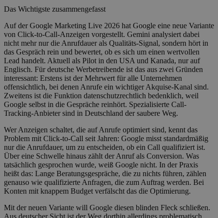
Das Wichtigste zusammengefasst
Auf der Google Marketing Live 2026 hat Google eine neue Variante
von Click-to-Call-Anzeigen vorgestellt. Gemini analysiert dabei
nicht mehr nur die Anrufdauer als Qualitäts-Signal, sondern hört in
das Gespräch rein und bewertet, ob es sich um einen wertvollen
Lead handelt. Aktuell als Pilot in den USA und Kanada, nur auf
Englisch. Für deutsche Werbetreibende ist das aus zwei Gründen
interessant: Erstens ist der Mehrwert für alle Unternehmen
offensichtlich, bei denen Anrufe ein wichtiger Akquise-Kanal sind.
Zweitens ist die Funktion datenschutzrechtlich bedenklich, weil
Google selbst in die Gespräche reinhört. Spezialisierte Call-
Tracking-Anbieter sind in Deutschland der saubere Weg.
Wer Anzeigen schaltet, die auf Anrufe optimiert sind, kennt das
Problem mit Click-to-Call seit Jahren: Google misst standardmäßig
nur die Anrufdauer, um zu entscheiden, ob ein Call qualifiziert ist.
Über eine Schwelle hinaus zählt der Anruf als Conversion. Was
tatsächlich gesprochen wurde, weiß Google nicht. In der Praxis
heißt das: Lange Beratungsgespräche, die zu nichts führen, zählen
genauso wie qualifizierte Anfragen, die zum Auftrag werden. Bei
Konten mit knappem Budget verfälscht das die Optimierung.
Mit der neuen Variante will Google diesen blinden Fleck schließen.
Aus deutscher Sicht ist der Weg dorthin allerdings problematisch.