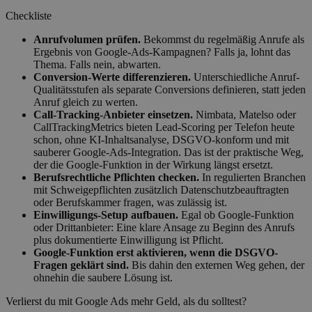
Checkliste
Anrufvolumen prüfen.
Bekommst du regelmäßig Anrufe als
Ergebnis von Google-Ads-Kampagnen? Falls ja, lohnt das
Thema. Falls nein, abwarten.
Conversion-Werte differenzieren.
Unterschiedliche Anruf-
Qualitätsstufen als separate Conversions definieren, statt jeden
Anruf gleich zu werten.
Call-Tracking-Anbieter einsetzen.
Nimbata, Matelso oder
CallTrackingMetrics bieten Lead-Scoring per Telefon heute
schon, ohne KI-Inhaltsanalyse, DSGVO-konform und mit
sauberer Google-Ads-Integration. Das ist der praktische Weg,
der die Google-Funktion in der Wirkung längst ersetzt.
Berufsrechtliche Pflichten checken.
In regulierten Branchen
mit Schweigepflichten zusätzlich Datenschutzbeauftragten
oder Berufskammer fragen, was zulässig ist.
Einwilligungs-Setup aufbauen.
Egal ob Google-Funktion
oder Drittanbieter: Eine klare Ansage zu Beginn des Anrufs
plus dokumentierte Einwilligung ist Pflicht.
Google-Funktion erst aktivieren, wenn die DSGVO-
Fragen geklärt sind.
Bis dahin den externen Weg gehen, der
ohnehin die saubere Lösung ist.
Verlierst du mit Google Ads mehr Geld, als du solltest?