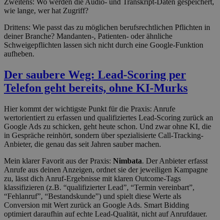
Zweitens: Wo werden die Audio- und Transkript-Daten gespeichert,
wie lange, wer hat Zugriff?
Drittens: Wie passt das zu möglichen berufsrechtlichen Pflichten in
deiner Branche? Mandanten-, Patienten- oder ähnliche
Schweigepflichten lassen sich nicht durch eine Google-Funktion
aufheben.
Der saubere Weg: Lead-Scoring per
Telefon geht bereits, ohne KI-Murks
Hier kommt der wichtigste Punkt für die Praxis: Anrufe
wertorientiert zu erfassen und qualifiziertes Lead-Scoring zurück an
Google Ads zu schicken, geht heute schon. Und zwar ohne KI, die
in Gespräche reinhört, sondern über spezialisierte Call-Tracking-
Anbieter, die genau das seit Jahren sauber machen.
Mein klarer Favorit aus der Praxis:
Nimbata
. Der Anbieter erfasst
Anrufe aus deinen Anzeigen, ordnet sie der jeweiligen Kampagne
zu, lässt dich Anruf-Ergebnisse mit klaren Outcome-Tags
klassifizieren (z.B. “qualifizierter Lead”, “Termin vereinbart”,
“Fehlanruf”, “Bestandskunde”) und spielt diese Werte als
Conversion mit Wert zurück an Google Ads. Smart Bidding
optimiert daraufhin auf echte Lead-Qualität, nicht auf Anrufdauer.