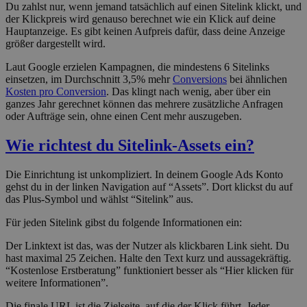
Du zahlst nur, wenn jemand tatsächlich auf einen Sitelink klickt, und
der Klickpreis wird genauso berechnet wie ein Klick auf deine
Hauptanzeige. Es gibt keinen Aufpreis dafür, dass deine Anzeige
größer dargestellt wird.
Laut Google erzielen Kampagnen, die mindestens 6 Sitelinks
einsetzen, im Durchschnitt 3,5% mehr
Conversions
bei ähnlichen
Kosten pro Conversion
. Das klingt nach wenig, aber über ein
ganzes Jahr gerechnet können das mehrere zusätzliche Anfragen
oder Aufträge sein, ohne einen Cent mehr auszugeben.
Wie richtest du Sitelink-Assets ein?
Die Einrichtung ist unkompliziert. In deinem Google Ads Konto
gehst du in der linken Navigation auf “Assets”. Dort klickst du auf
das Plus-Symbol und wählst “Sitelink” aus.
Für jeden Sitelink gibst du folgende Informationen ein:
Der Linktext ist das, was der Nutzer als klickbaren Link sieht. Du
hast maximal 25 Zeichen. Halte den Text kurz und aussagekräftig.
“Kostenlose Erstberatung” funktioniert besser als “Hier klicken für
weitere Informationen”.
Die finale URL ist die Zielseite, auf die der Klick führt. Jeder