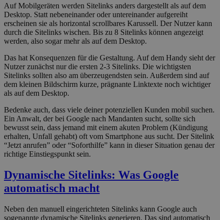
Auf Mobilgeräten werden Sitelinks anders dargestellt als auf dem
Desktop. Statt nebeneinander oder untereinander aufgereiht
erscheinen sie als horizontal scrollbares Karussell. Der Nutzer kann
durch die Sitelinks wischen. Bis zu 8 Sitelinks können angezeigt
werden, also sogar mehr als auf dem Desktop.
Das hat Konsequenzen für die Gestaltung. Auf dem Handy sieht der
Nutzer zunächst nur die ersten 2-3 Sitelinks. Die wichtigsten
Sitelinks sollten also am überzeugendsten sein. Außerdem sind auf
dem kleinen Bildschirm kurze, prägnante Linktexte noch wichtiger
als auf dem Desktop.
Bedenke auch, dass viele deiner potenziellen Kunden mobil suchen.
Ein Anwalt, der bei Google nach Mandanten sucht, sollte sich
bewusst sein, dass jemand mit einem akuten Problem (Kündigung
erhalten, Unfall gehabt) oft vom Smartphone aus sucht. Der Sitelink
“Jetzt anrufen” oder “Soforthilfe” kann in dieser Situation genau der
richtige Einstiegspunkt sein.
Dynamische Sitelinks: Was Google
automatisch macht
Neben den manuell eingerichteten Sitelinks kann Google auch
sogenannte dynamische Sitelinks generieren. Das sind automatisch